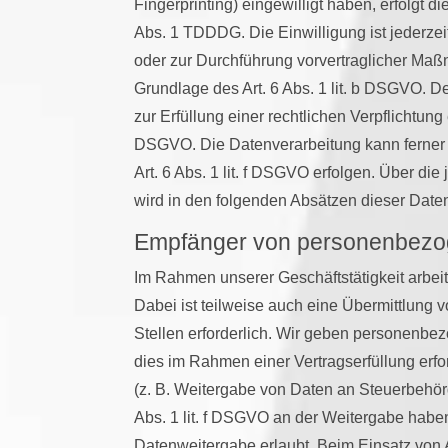
Fingerprinting) eingewilligt haben, erfolgt 
Abs. 1 TDDDG. Die Einwilligung ist jederzeit
oder zur Durchführung vorvertraglicher Maßn
Grundlage des Art. 6 Abs. 1 lit. b DSGVO. De
zur Erfüllung einer rechtlichen Verpflichtung 
DSGVO. Die Datenverarbeitung kann ferner 
Art. 6 Abs. 1 lit. f DSGVO erfolgen. Über di
wird in den folgenden Absätzen dieser Daten
Empfänger von personenbezo
Im Rahmen unserer Geschäftstätigkeit arbei
Dabei ist teilweise auch eine Übermittlun
Stellen erforderlich. Wir geben personenbe
dies im Rahmen einer Vertragserfüllung erford
(z. B. Weitergabe von Daten an Steuerbehörd
Abs. 1 lit. f DSGVO an der Weitergabe habe
Datenweitergabe erlaubt. Beim Einsatz von