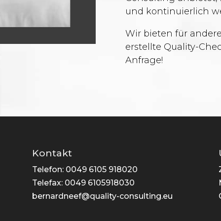
und kontinuierlich we
Wir bieten für andere
erstellte Quality-Che
Anfrage!
Kontakt
Telefon: 0049 6105 918020
Telefax: 0049 6105918030
bernardneef@quality-consulting.eu